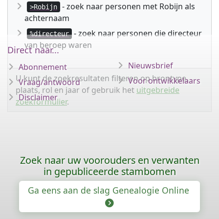
- zoek naar personen met Robijn als
>Robijn
achternaam
- zoek naar personen die directeur
%directeur
van beroep waren
Direct naar...
Nieuwsbrief
Abonnement
U kunt de zoekresultaten filteren op brontype,
Voor ontwikkelaars
Vraag/antwoord
plaats, rol en jaar of gebruik het
uitgebreide
Disclaimer
zoekformulier
.
Zoek naar uw voorouders en verwanten
in gepubliceerde stambomen
Ga eens aan de slag Genealogie Online