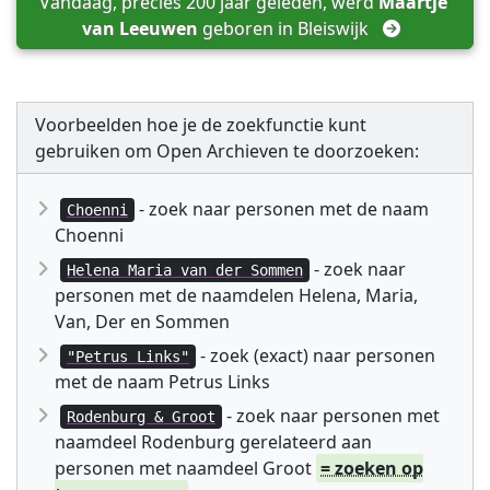
Vandaag, precies 200 jaar geleden, werd 
Maartje 
van Leeuwen
 geboren in 
Bleiswijk
Voorbeelden hoe je de zoekfunctie kunt
gebruiken om Open Archieven te doorzoeken:
- zoek naar personen met de naam
Choenni
Choenni
- zoek naar
Helena Maria van der Sommen
personen met de naamdelen Helena, Maria,
Van, Der en Sommen
- zoek (exact) naar personen
"Petrus Links"
met de naam Petrus Links
- zoek naar personen met
Rodenburg & Groot
naamdeel Rodenburg gerelateerd aan
personen met naamdeel Groot
= zoeken op