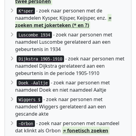
twee personen
- zoek naar personen met de
K*sper
naamdelen Kysper, Kijsper, Keijsper, enz.
=
zoeken met jokerteken (* en ?)
- zoek naar personen met
Luscombe 1934
naamdeel Luscombe gerelateerd aan een
gebeurtenis in 1934
- zoek naar personen met
Dijkstra 1905-1910
naamdeel Dijkstra gerelateerd aan een
gebeurtenis in de periode 1905-1910
- zoek naar personen met
Doek -Aaltje
naamdeel Doek en niet naamdeel Aaltje
- zoek naar personen met
Wiggers $
naamdeel Wiggers gerelateerd aan een
gescande akte
- zoek naar personen met naamdeel
~Orbon
dat klinkt als Orbon
= fonetisch zoeken