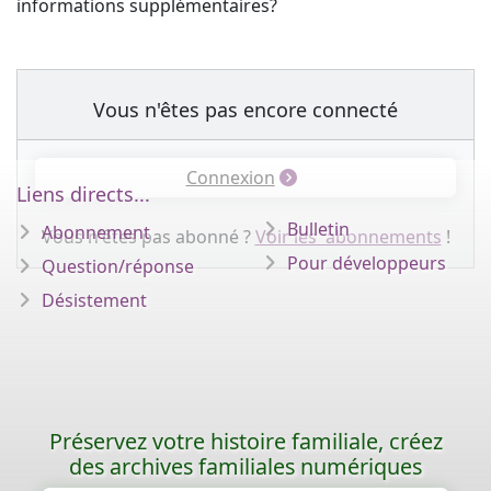
informations supplémentaires?
Vous n'êtes pas encore connecté
Connexion
Liens directs...
Bulletin
Abonnement
Vous n'êtes pas abonné ?
Voir les abonnements
!
Pour développeurs
Question/réponse
Désistement
Préservez votre histoire familiale, créez
des archives familiales numériques