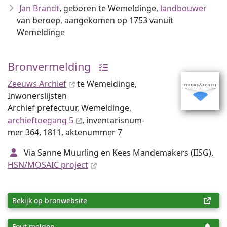
Jan Brandt
, geboren te Wemeldinge,
landbouwer
van beroep, aangekomen op 1753 vanuit
Wemeldinge
Bronvermelding
Zeeuws Archief
te Wemeldinge,
Inwonerslijsten
Archief prefectuur, Wemeldinge,
archieftoegang 5
, inventaris­num­
mer 364, 1811, aktenummer 7
Via Sanne Muurling en Kees Mandemakers (IISG),
HSN/MOSAIC project
Bekijk op bronwebsite
Fout melden