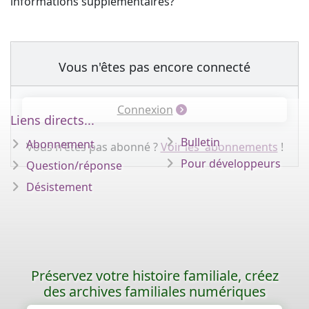
informations supplémentaires?
Vous n'êtes pas encore connecté
Connexion
Liens directs...
Bulletin
Abonnement
Vous n'êtes pas abonné ?
Voir les abonnements
!
Pour développeurs
Question/réponse
Désistement
Préservez votre histoire familiale, créez
des archives familiales numériques