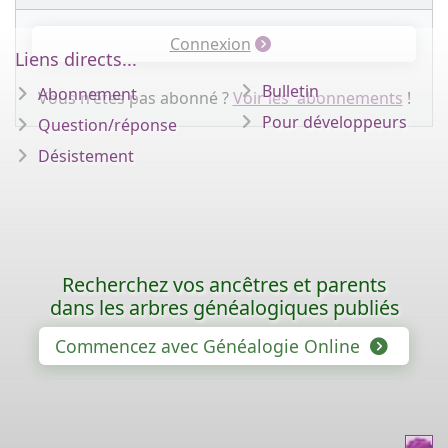
Connexion
Liens directs...
Bulletin
Abonnement
Vous n'êtes pas abonné ?
Voir les abonnements
!
Pour développeurs
Question/réponse
Désistement
Recherchez vos ancêtres et parents
dans les arbres généalogiques publiés
Commencez avec Généalogie Online