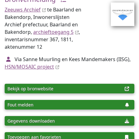
Zeeuws Archief
te Baarland en
Bakendorp, Inwonerslijsten
Archief prefectuur, Baarland en
Bakendorp,
archieftoegang 5
,
inventaris­num­mer 367, 1811,
aktenummer 12
Via Sanne Muurling en Kees Mandemakers (IISG),
HSN/MOSAIC project
Bekijk op bronwebsite
Fout melden
Gegevens downloaden
Toevoegen aan favorieten