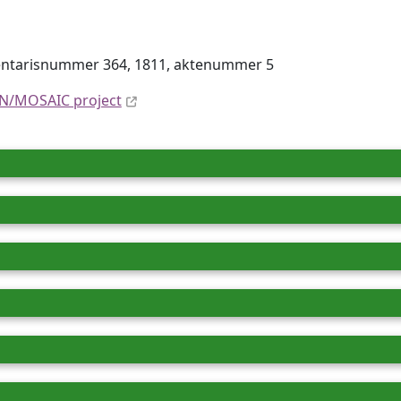
ventaris­num­mer 364, 1811, aktenummer 5
N/MOSAIC project