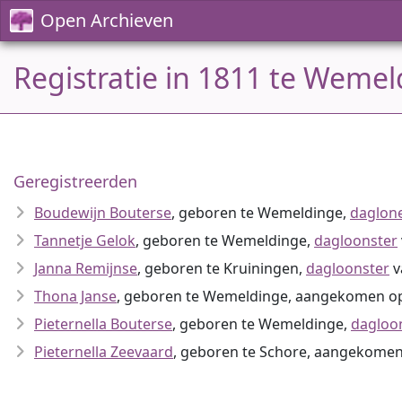
Open Archieven
Registratie in 1811 te Weme
Geregistreerden
Boudewijn Bouterse
, geboren te Wemeldinge,
daglon
Tannetje Gelok
, geboren te Wemeldinge,
dagloonster
Janna Remijnse
, geboren te Kruiningen,
dagloonster
v
Thona Janse
, geboren te Wemeldinge, aangekomen o
Pieternella Bouterse
, geboren te Wemeldinge,
dagloo
Pieternella Zeevaard
, geboren te Schore, aangekomen