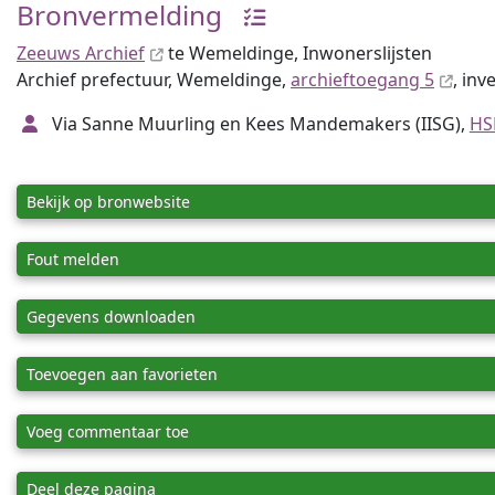
Bronvermelding
Zeeuws Archief
te Wemeldinge, Inwonerslijsten
Archief prefectuur, Wemeldinge,
archieftoegang 5
, in
Via Sanne Muurling en Kees Mandemakers (IISG),
HS
Bekijk op bronwebsite
Fout melden
Gegevens downloaden
Toevoegen aan favorieten
Voeg commentaar toe
Deel deze pagina