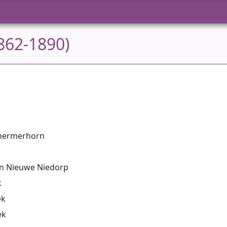
1862-1890)
chermerhorn
in Nieuwe Niedorp
k
ek
ek