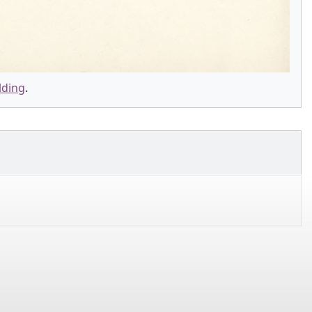
lding
.