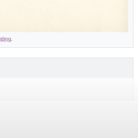
lding
.