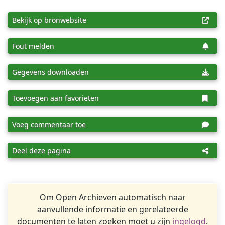
Bekijk op bronwebsite
Fout melden
Gegevens downloaden
Toevoegen aan favorieten
Voeg commentaar toe
Deel deze pagina
Om Open Archieven automatisch naar
aanvullende informatie en gerelateerde
documenten te laten zoeken moet u zijn
ingelogd
.