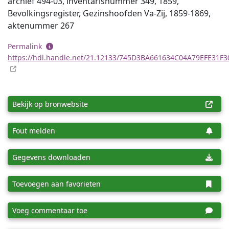
archief 494-03, inventaris­num­mer 349, 1859,
Bevolkingsregister, Gezinshoofden Va-Zij, 1859-1869,
aktenummer 267
Permalink
https://hdl.handle.net/21.12133/745D3BA661634C04A79EFE31F
Bekijk op bronwebsite
Fout melden
Gegevens downloaden
Toevoegen aan favorieten
Voeg commentaar toe