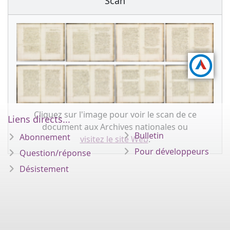
Scan
Cliquez sur l'image pour voir le scan de ce
Liens directs...
document aux Archives nationales ou
Bulletin
Abonnement
visitez le site Web
.
Pour développeurs
Question/réponse
Désistement