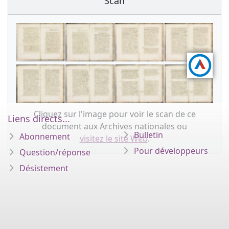
Scan
Cliquez sur l'image pour voir le scan de ce
Liens directs...
document aux Archives nationales ou
Bulletin
Abonnement
visitez le site Web
.
Pour développeurs
Question/réponse
Désistement