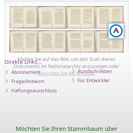
Klicken Sie auf das Bild, um den Scan dieses
Direkte Links...
Dokuments im Nationalarchiv anzuzeigen oder
Rundschreiben
Abonnement
besuchen Sie die Website
.
Für Entwickler
Frage/Antwort
Haftungsausschluss
Möchten Sie Ihren Stammbaum über