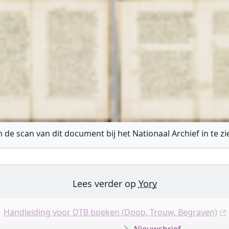
 de scan van dit document bij het Nationaal Archief in te z
Lees verder op
Yory
Handleiding voor DTB boeken (Doop, Trouw, Begraven)