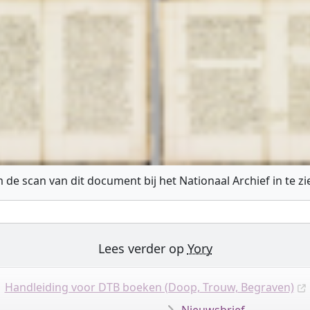
 de scan van dit document bij het Nationaal Archief in te z
Lees verder op
Yory
Handleiding voor DTB boeken (Doop, Trouw, Begraven)