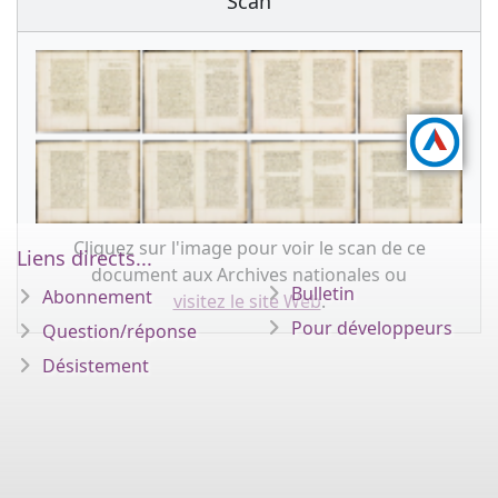
Scan
Cliquez sur l'image pour voir le scan de ce
Liens directs...
document aux Archives nationales ou
Bulletin
Abonnement
visitez le site Web
.
Pour développeurs
Question/réponse
Désistement