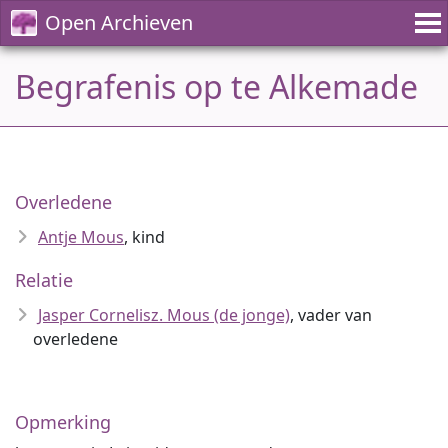
Open Archieven
Begrafenis op te Alkemade
Overledene
Antje Mous
, kind
Relatie
Jasper Cornelisz. Mous (de jonge)
, vader van
overledene
Opmerking