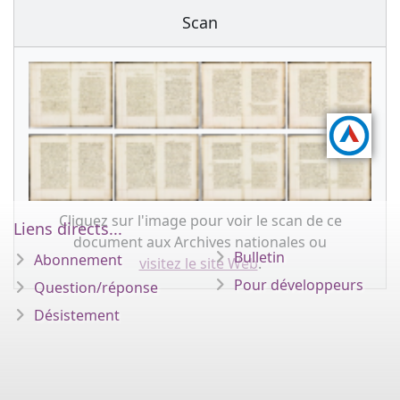
Scan
Cliquez sur l'image pour voir le scan de ce
Liens directs...
document aux Archives nationales ou
Bulletin
Abonnement
visitez le site Web
.
Pour développeurs
Question/réponse
Désistement