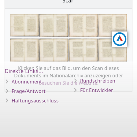
Scan
Klicken Sie auf das Bild, um den Scan dieses
Direkte Links...
Dokuments im Nationalarchiv anzuzeigen oder
Rundschreiben
Abonnement
besuchen Sie die Website
.
Für Entwickler
Frage/Antwort
Haftungsausschluss