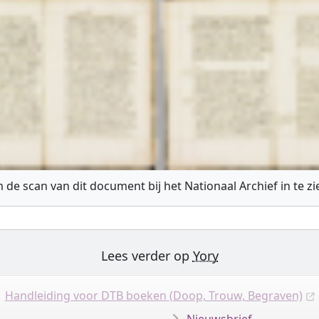
 de scan van dit document bij het Nationaal Archief in te z
Lees verder op
Yory
Handleiding voor DTB boeken (Doop, Trouw, Begraven)