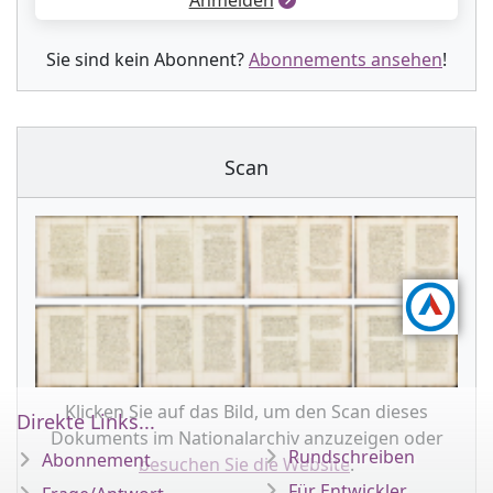
Anmelden
Sie sind kein Abonnent?
Abonnements ansehen
!
Scan
Klicken Sie auf das Bild, um den Scan dieses
Direkte Links...
Dokuments im Nationalarchiv anzuzeigen oder
Rundschreiben
Abonnement
besuchen Sie die Website
.
Für Entwickler