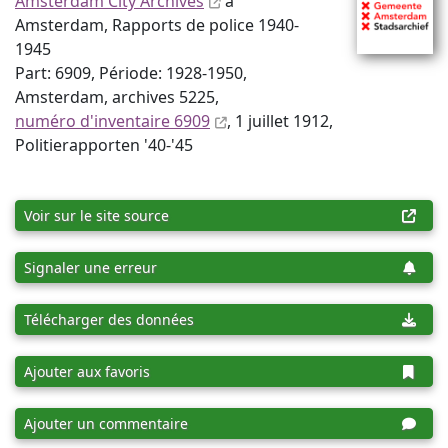
Amsterdam City Archives
à
Amsterdam, Rapports de police 1940-
1945
Part: 6909, Période: 1928-1950,
Amsterdam, archives 5225,
numéro d'inventaire 6909
, 1 juillet 1912,
Politierapporten '40-'45
Voir sur le site source
Signaler une erreur
Télécharger des données
Ajouter aux favoris
Ajouter un commentaire