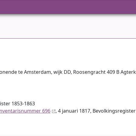
wonende te Amsterdam, wijk DD, Roosengracht 409 B Agter
ister 1853-1863
inventaris­num­mer 696
, 4 januari 1817, Bevolkingsregiste