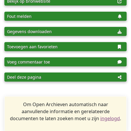
Bekijk op bronwebsite
Fout melden
Gegevens downloaden
Toevoegen aan favorieten
Voeg commentaar toe
Deel deze pagina
Om Open Archieven automatisch naar
aanvullende informatie en gerelateerde
documenten te laten zoeken moet u zijn
ingelogd
.