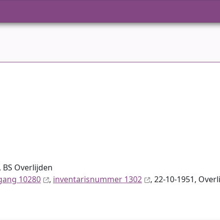
 BS Overlijden
gang 10280
,
inventaris­num­mer 1302
, 22-10-1951, Overl