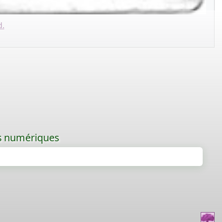
d.
les numériques