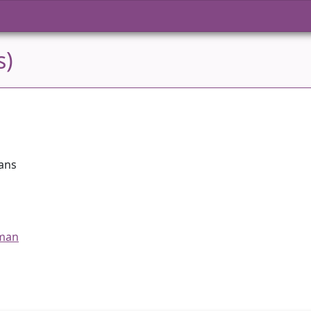
s)
 ans
nman