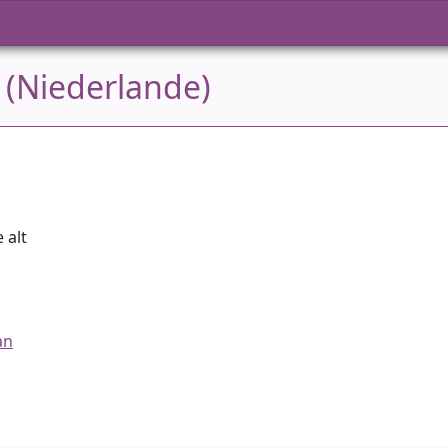
 (Niederlande)
e alt
an