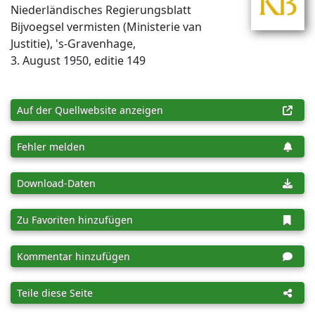
Niederländisches Regierungsblatt
Bijvoegsel vermisten (Ministerie van
Justitie), 's-Gravenhage,
3. August 1950, editie 149
Auf der Quellwebsite anzeigen
Fehler melden
Download-Daten
Zu Favoriten hinzufügen
Kommentar hinzufügen
Teile diese Seite