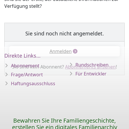
Verfügung stellt?
Sie sind noch nicht angemeldet.
Anmelden
Direkte Links...
Rundschreiben
Abonnement
Sie sind kein Abonnent?
Abonnements ansehen
!
Für Entwickler
Frage/Antwort
Haftungsausschluss
Bewahren Sie Ihre Familiengeschichte,
erstellen Sie ein digitales Familienarchiv