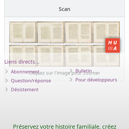
Scan
Liens directs...
Bulletin
Abonnement
Cliquez sur l'image pour zoomer
Pour développeurs
Question/réponse
Désistement
Préservez votre histoire familiale, créez