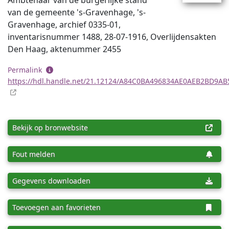
Ambtenaar van de burgerlijke stand
van de gemeente 's-Gravenhage, 's-
Gravenhage, archief 0335-01,
inventaris­num­mer 1488, 28-07-1916, Overlijdensakten
Den Haag, aktenummer 2455
Permalink
https://hdl.handle.net/21.12124/A84C0BA496834AE0AEB2BD9A
Bekijk op bronwebsite
Fout melden
Gegevens downloaden
Toevoegen aan favorieten