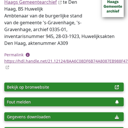
Haags Gemeentearchief
te Den
Haag, BS Huwelijk
Ambtenaar van de burgerlijke stand
van de gemeente 's-Gravenhage, 's-
Gravenhage, archief 0335-01,
inventaris­num­mer 945, 28-03-1923, Huwelijksakten
Den Haag, aktenummer A309
Permalink
https://hdl.handle.net/21.12124/8AA6C08DF6B74A8087EB988F4
Bekijk op bronwebsite
Fout melden
Gegevens downloaden