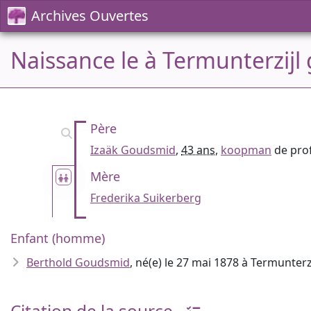
Archives Ouvertes
Naissance le à Termunterzij
Père
Izaäk Goudsmid
,
43 ans
,
koopman
de pro
Mère
Frederika Suikerberg
Enfant (homme)
Berthold Goudsmid
, né(e) le 27 mai 1878 à Termunter
Citation de la source