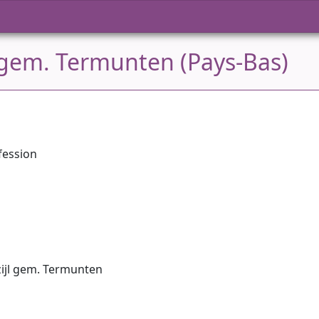
l gem. Termunten (Pays-Bas)
fession
zijl gem. Termunten