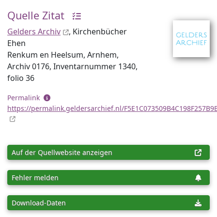
Quelle Zitat
Gelders Archiv
, Kirchenbücher
Ehen
Renkum en Heelsum, Arnhem,
Archiv 0176, Inventar­nummer 1340,
folio 36
Permalink
https://permalink.geldersarchief.nl/F5E1C073509B4C198F257B
Auf der Quellwebsite anzeigen
Fehler melden
Download-Daten