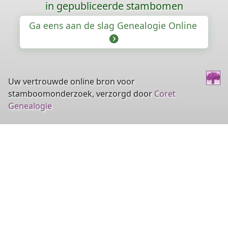
in gepubliceerde stambomen
Ga eens aan de slag Genealogie Online
Uw vertrouwde online bron voor
stamboomonderzoek, verzorgd door
Coret
Genealogie