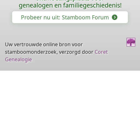
genealogen en familiegeschiedenis!
Probeer nu uit: Stamboom Forum
Uw vertrouwde online bron voor
stamboomonderzoek, verzorgd door
Coret
Genealogie