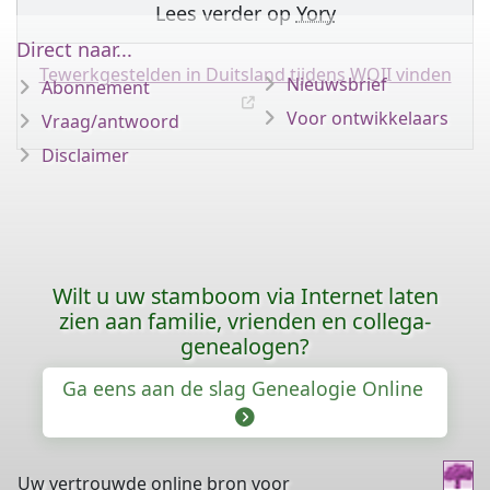
Lees verder op
Yory
Direct naar...
Tewerkgestelden in Duitsland tijdens WOII vinden
Nieuwsbrief
Abonnement
Voor ontwikkelaars
Vraag/antwoord
Disclaimer
Wilt u uw stamboom via Internet laten
zien aan familie, vrienden en collega-
genealogen?
Ga eens aan de slag Genealogie Online
Uw vertrouwde online bron voor