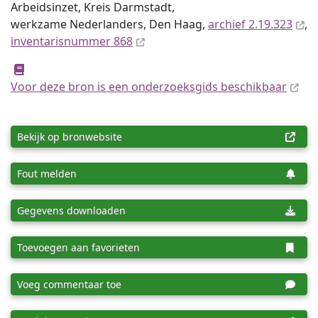
Arbeidsinzet, Kreis Darmstadt,
werkzame Nederlanders, Den Haag,
archief 2.19.323
,
inventaris­num­mer 868
Voor deze bron is een onderzoeksgids beschikbaar
Bekijk op bronwebsite
Fout melden
Gegevens downloaden
Toevoegen aan favorieten
Voeg commentaar toe