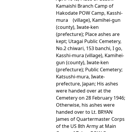
Kamaishi Branch Camp of
Hakodate POW Camp, Kasshi-
mura (village), Kamihei-gun
(county), Iwate-ken
(prefecture); Place ashes are
kept; Utagai Public Cemetery,
No.2 chiwari, 153 banchi, I go,
Kasshi-mura (village), Kamihei-
gun (county), Iwate-ken
(prefecture); Public Cemetery;
Katsushi-mura, Iwate-
prefecture, Japan; His ashes
were handed over at the
Cemetery on 28 February 1946;
Otherwise, his ashes were
handed over to Lt. BRYAN
James of Quartermaster Corps
of the US 8th Army at Main