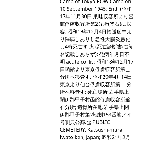
Camp of Tokyo POW Camp on
10 September 1945; End; (昭和
17年11月30日 爪哇収容所より函
館俘虜収容所第2分所(釜石)に収
容; 昭和19年12月4日輸送船中よ
り罹病しありし急性大腸炎悪化
し4時死亡す 火 (死亡診断書に病
名記載しあらず); 発病年月日不
明 acute colilis; 昭和18年12月17
日函館より東京俘虜収容所第＿
分所へ移管す; 昭和20年4月14日
東京より仙台俘虜収容所第 ＿分
所へ移管す; 死亡場所 岩手県上
閉伊郡甲子村函館俘虜収容所釜
石分所; 遺骨所在地 岩手県上閉
伊郡甲子村第2地割153番地ノイ
号唄貝公葬地; PUBLIC
CEMETERY; Katsushi-mura,
Iwate-ken, Japan; 昭和21年2月