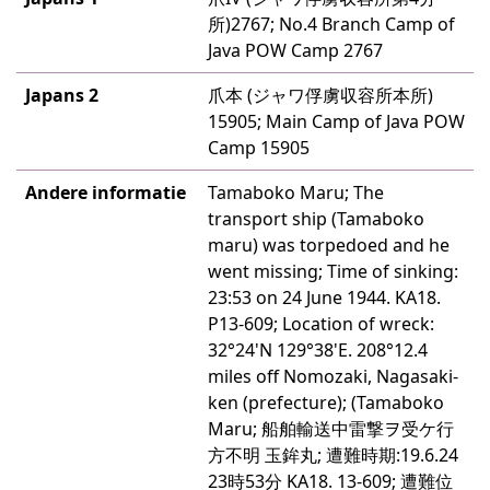
所)2767; No.4 Branch Camp of
Java POW Camp 2767
Japans 2
爪本 (ジャワ俘虜収容所本所)
15905; Main Camp of Java POW
Camp 15905
Andere informatie
Tamaboko Maru; The
transport ship (Tamaboko
maru) was torpedoed and he
went missing; Time of sinking:
23:53 on 24 June 1944. KA18.
P13-609; Location of wreck:
32°24'N 129°38'E. 208°12.4
miles off Nomozaki, Nagasaki-
ken (prefecture); (Tamaboko
Maru; 船舶輸送中雷撃ヲ受ケ行
方不明 玉鉾丸; 遭難時期:19.6.24
23時53分 KA18. 13-609; 遭難位