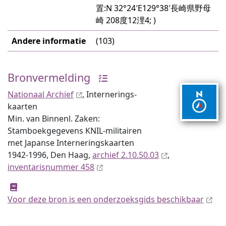
置:N 32°24′E129°38′長崎県野母
崎 208度12浬4; )
Andere informatie
(103)
Bronvermelding
Nationaal Archief
, Internerings­
kaarten
Min. van Binnenl. Zaken:
Stamboekgegevens KNIL-militairen
met Japanse Interneringskaarten
1942-1996, Den Haag,
archief 2.10.50.03
,
inventaris­num­mer 458
Voor deze bron is een onderzoeksgids beschikbaar