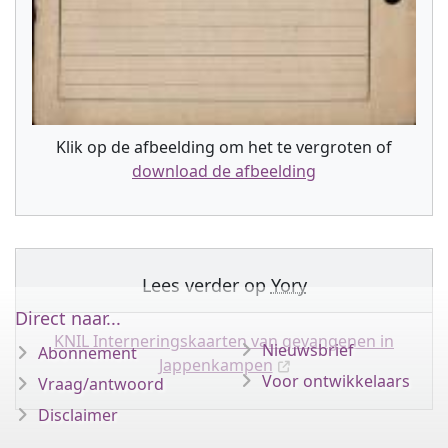
Klik op de afbeelding om het te vergroten of
download de afbeelding
Lees verder op
Yory
Direct naar...
KNIL Interneringskaarten van gevangenen in
Nieuwsbrief
Abonnement
Jappenkampen
Voor ontwikkelaars
Vraag/antwoord
Disclaimer