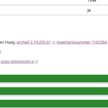
1994
Ja
Den Haag,
archief 2.19.255.01
,
inventaris­num­mer 110236A
e8-828a-00505693001d