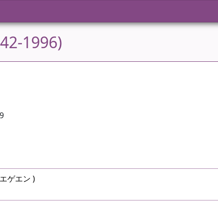
942-1996)
89
ト・エゲエン )