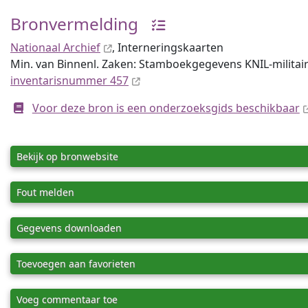
Bronvermelding
Nationaal Archief
, Internerings­kaarten
Min. van Binnenl. Zaken: Stamboekgegevens KNIL-militai
inventaris­num­mer 457
Voor deze bron is een onderzoeksgids beschikbaar
Bekijk op bronwebsite
Fout melden
Gegevens downloaden
Toevoegen aan favorieten
Voeg commentaar toe