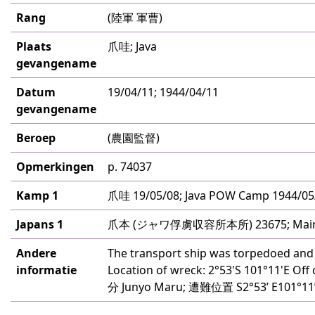
Rang
(陸軍 軍曹)
Plaats
爪哇; Java
gevangename
Datum
19/04/11; 1944/04/11
gevangename
Beroep
(農園監督)
Opmerkingen
p. 74037
Kamp 1
爪哇 19/05/08; Java POW Camp 1944/05
Japans 1
爪本 (ジャワ俘虜収容所本所) 23675; Main C
Andere
The transport ship was torpedoed and 
informatie
Location of wreck: 2°53'S 101°
分 Junyo Maru; 遭難位置 S2°53’ E101°