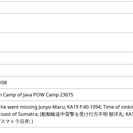
/08
amp of Java POW Camp 23675
he went missing Junyo-Maru; KA19 P.40-1094; Time of sinki
11'E Off coast of Sumatra; (船舶輸送中雷撃を受け行方不明 順洋丸; 
11’スマトラ沿岸; )