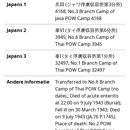
Japans 1
爪III (ジャワ俘虜収容所第3分所)
4168; No.3 Branch Camp of
Java POW Camp 4168
Japans 2
泰VI (タイ俘虜収容所第6分所)
3945; No.6 Branch Camp of
Thai POW Camp 3945
Japans 3
泰I (タイ俘虜収容所第1分所)
32497; No.1 Branch Camp of
Thai POW Camp 32497
Andere informatie
Transferred to No.6 Branch
Camp of Thai POW Camp (no
date),; Died of acute enteritis
at 22:00 on 9 July 1943 (Burial);
Fell ill on 30 March 1943; Died
on 9 July 1943 (JA.76 P.1745);
Place of death: No.2 POW