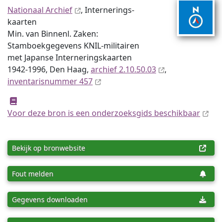
Nationaal Archief
, Internerings­
kaarten
Min. van Binnenl. Zaken:
Stamboekgegevens KNIL-militairen
met Japanse Interneringskaarten
1942-1996, Den Haag,
archief 2.10.50.03
,
inventaris­num­mer 457
Voor deze bron is een onderzoeksgids beschikbaar
Bekijk op bronwebsite
Fout melden
Gegevens downloaden