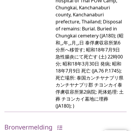
hospital of Thai POW Camp,
Chungkai, Kanchanaburi
county, Kanchanaburi
prefecture, Thailand; Disposal
of remains: Burial. Buried in
Chungkai cemetery (JA180); (昭
和_,年_,月_,日 泰俘虜収容所第6
分所へ移管す; 昭和18年7月9日
急性腸炎にて死亡す (土) 22時00
分; 昭和18年3月30日 発病; 昭和
18年7月9日 死亡 (JA.76 P.1745);
死亡場所: 泰国カンチヤナブリ県
カンチヤナブリ郡 チヨンカイ泰
俘虜収容所第2病院; 死体処理: 土
葬 チヨンカイ墓地に埋葬
(JA180); )
Bronvermelding