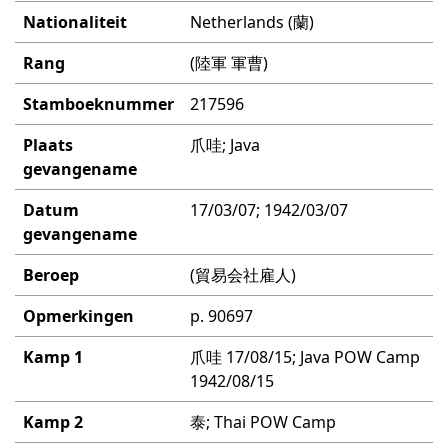
Nationaliteit
Netherlands (蘭)
Rang
(陸軍 軍曹)
Stamboeknummer
217596
Plaats
爪哇; Java
gevangename
Datum
17/03/07; 1942/03/07
gevangename
Beroep
(貿易会社雇人)
Opmerkingen
p. 90697
Kamp 1
爪哇 17/08/15; Java POW Camp
1942/08/15
Kamp 2
泰; Thai POW Camp