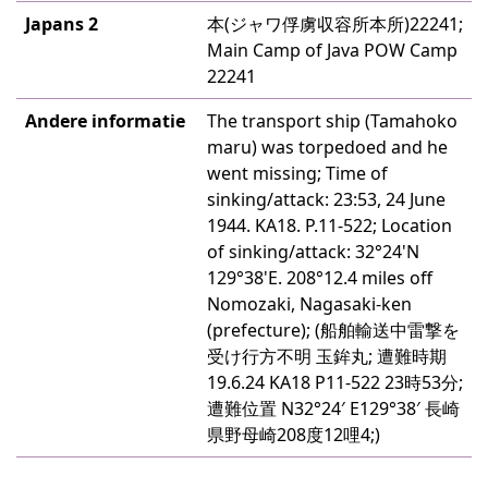
Japans 2
本(ジャワ俘虜収容所本所)22241;
Main Camp of Java POW Camp
22241
Andere informatie
The transport ship (Tamahoko
maru) was torpedoed and he
went missing; Time of
sinking/attack: 23:53, 24 June
1944. KA18. P.11-522; Location
of sinking/attack: 32°24'N
129°38'E. 208°12.4 miles off
Nomozaki, Nagasaki-ken
(prefecture); (船舶輸送中雷撃を
受け行方不明 玉鉾丸; 遭難時期
19.6.24 KA18 P11-522 23時53分;
遭難位置 N32°24′ E129°38′ 長崎
県野母崎208度12哩4;)