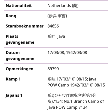
Nationaliteit
Netherlands (蘭)
Rang
(歩兵 軍曹)
Stamboeknummer
84656
Plaats
爪哇; Java
gevangename
Datum
17/03/08; 1942/03/08
gevangename
Opmerkingen
89790
Kamp 1
爪哇 17/[03/10] 08/15; Java
POW Camp 1942/[03/10] 08/15
Japans 1
爪I(ジャワ俘虜収容所第1分
所)7134; No.1 Branch Camp of
Java POW Camp 7134