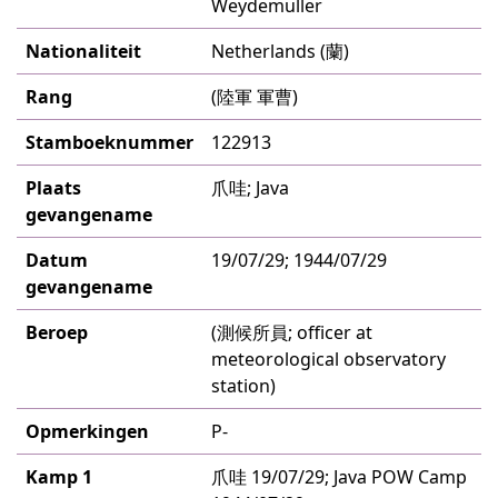
Weydemuller
Nationaliteit
Netherlands (蘭)
Rang
(陸軍 軍曹)
Stamboeknummer
122913
Plaats
爪哇; Java
gevangename
Datum
19/07/29; 1944/07/29
gevangename
Beroep
(測候所員; officer at
meteorological observatory
station)
Opmerkingen
P-
Kamp 1
爪哇 19/07/29; Java POW Camp