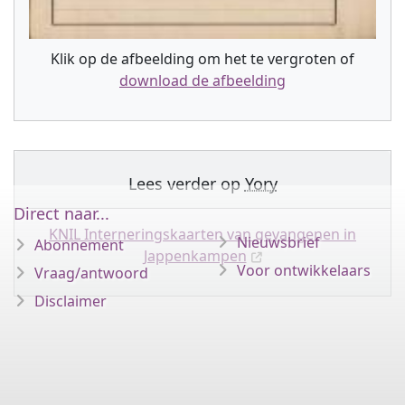
Klik op de afbeelding om het te vergroten of
download de afbeelding
Lees verder op
Yory
Direct naar...
KNIL Interneringskaarten van gevangenen in
Nieuwsbrief
Abonnement
Jappenkampen
Voor ontwikkelaars
Vraag/antwoord
Disclaimer