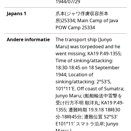
1944/07/29
Japans 1
爪本(ジャワ俘虜収容所本
所)25334; Main Camp of Java
POW Camp 25334
Andere informatie
The transport ship (Junyo
Maru) was torpedoed and he
went missing; KA19 P.49-1355;
Time of sinking/attacking:
18:30-18:45 on 18 September
1944; Location of
sinking/attacking: 2°53′S,
101°11′E. Off coast of Sumatra;
Junyo Maru; (船舶輸送中雷撃を
受け行方不明 順洋丸; KA19 P.49-
1355; 遭難時期 19.9.18 18時30
分-18時45分; 遭難位置 S2°53′
E101°11′ スマトラ沿岸; Junyo
Maru; )