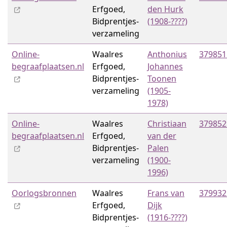
Erfgoed,
den Hurk
Bidprentjes­
(1908-????)
verzameling
Online-
Waalres
Anthonius
379851
begraafplaatsen.nl
Erfgoed,
Johannes
Bidprentjes­
Toonen
verzameling
(1905-
1978)
Online-
Waalres
Christiaan
379852
begraafplaatsen.nl
Erfgoed,
van der
Bidprentjes­
Palen
verzameling
(1900-
1996)
Oorlogsbronnen
Waalres
Frans van
379932
Erfgoed,
Dijk
Bidprentjes­
(1916-????)