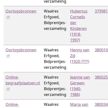
verzameling
Oorlogsbronnen
Waalres
Hubertus
379981
Erfgoed,
Cornelis
Bidprentjes­
der
verzameling
Kinderen
(1918-
1997)
Oorlogsbronnen
Waalres
Henny van
380010
Erfgoed,
Zijl
Bidprentjes­
(1920-????)
verzameling
Online-
Waalres
Jeanne van
380025
begraafplaatsen.nl
Erfgoed,
Gerwen
Bidprentjes­
(1940-
verzameling
1986)
Online-
Waalres
Maria van
380034