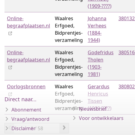
(1909-????)
Online-
Waalres
Johanna
380132
begraafplaatsen.nl
Erfgoed,
Verhees
Bidprentjes­
(1884-
verzameling
1944)
Online-
Waalres
Godefridus
380516
begraafplaatsen.nl
Erfgoed,
Tholen
Bidprentjes­
(1903-
verzameling
1981)
Oorlogsbronnen
Waalres
Gerardus
380802
Erfgoed,
Henricus
Direct naar...
Bidprentjes­
Tissen
verzameling
(1909-????)
Nieuwsbrief
Abonnement
Voor ontwikkelaars
Vraag/antwoord
‹
›
Disclaimer