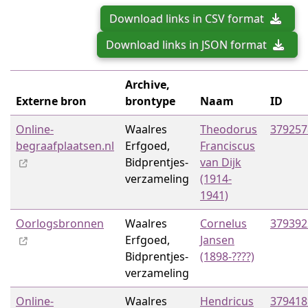
Download links in CSV format
Download links in JSON format
Archive,
Externe bron
brontype
Naam
ID
Online-
Waalres
Theodorus
379257
begraafplaatsen.nl
Erfgoed,
Franciscus
Bidprentjes­
van Dijk
verzameling
(1914-
1941)
Oorlogsbronnen
Waalres
Cornelus
379392
Erfgoed,
Jansen
Bidprentjes­
(1898-????)
verzameling
Online-
Waalres
Hendricus
379418