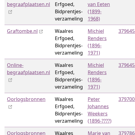
begraafplaatsen.nl
Erfgoed,
van Eeten
Bidprentjes­
(1899-
verzameling
1968)
Graftombe.nl
Waalres
Michiel
379645
Erfgoed,
Renders
Bidprentjes­
(1896-
verzameling
1971)
Online-
Waalres
Michiel
379645
begraafplaatsen.nl
Erfgoed,
Renders
Bidprentjes­
(1896-
verzameling
1971)
Oorlogsbronnen
Waalres
Peter
379700
Erfgoed,
Johannes
Bidprentjes­
Weekers
verzameling
(1896-????)
Oorlogsbronnen
Waalres
Marie van
379786