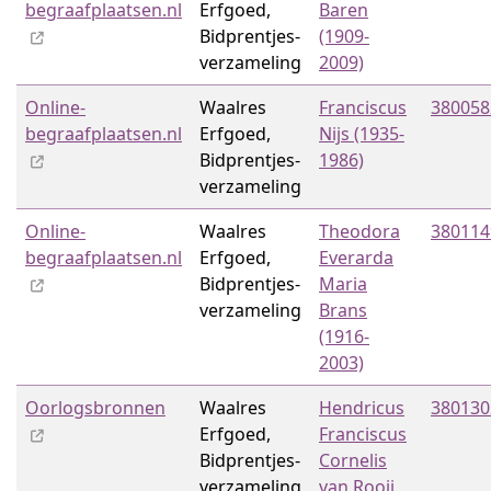
begraafplaatsen.nl
Erfgoed,
Baren
Bidprentjes­
(1909-
verzameling
2009)
Online-
Waalres
Franciscus
380058
begraafplaatsen.nl
Erfgoed,
Nijs (1935-
Bidprentjes­
1986)
verzameling
Online-
Waalres
Theodora
380114
begraafplaatsen.nl
Erfgoed,
Everarda
Bidprentjes­
Maria
verzameling
Brans
(1916-
2003)
Oorlogsbronnen
Waalres
Hendricus
380130
Erfgoed,
Franciscus
Bidprentjes­
Cornelis
verzameling
van Rooij