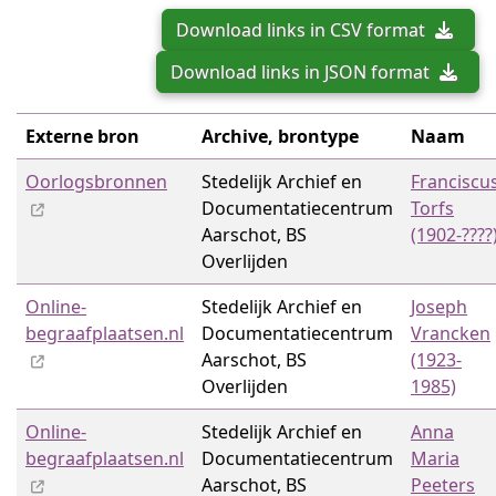
Download links in CSV format
Download links in JSON format
Externe bron
Archive, brontype
Naam
Oorlogsbronnen
Stedelijk Archief en
Franciscu
Documentatiecentrum
Torfs
Aarschot, BS
(1902-????
Overlijden
Online-
Stedelijk Archief en
Joseph
begraafplaatsen.nl
Documentatiecentrum
Vrancken
Aarschot, BS
(1923-
Overlijden
1985)
Online-
Stedelijk Archief en
Anna
begraafplaatsen.nl
Documentatiecentrum
Maria
Aarschot, BS
Peeters