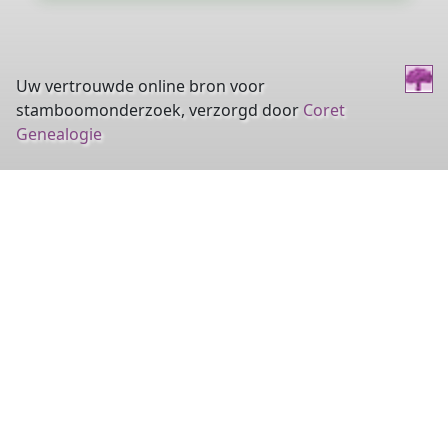
Uw vertrouwde online bron voor
stamboomonderzoek, verzorgd door
Coret
Genealogie