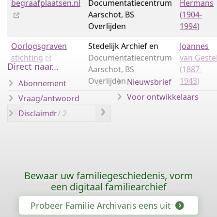
begraafplaatsen.nl
Documentatiecentrum
Hermans
Aarschot, BS
(1904-
Overlijden
1994)
Oorlogsgraven
Stedelijk Archief en
Joannes
stichting
Documentatiecentrum
van Geste
Direct naar...
Aarschot, BS
(1887-
Overlijden
1943)
Nieuwsbrief
Abonnement
Voor ontwikkelaars
Vraag/antwoord
‹
›
Disclaimer
Bewaar uw familiegeschiedenis, vorm
een digitaal familiearchief
Probeer Familie Archivaris eens uit