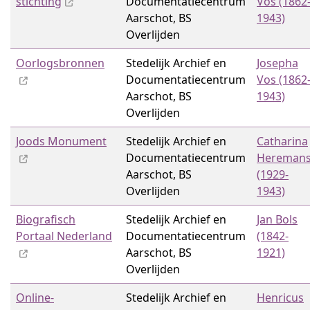
stichting
Documentatiecentrum
Vos (1862
Aarschot, BS
1943)
Overlijden
Oorlogsbronnen
Stedelijk Archief en
Josepha
Documentatiecentrum
Vos (1862
Aarschot, BS
1943)
Overlijden
Joods Monument
Stedelijk Archief en
Catharina
Documentatiecentrum
Hereman
Aarschot, BS
(1929-
Overlijden
1943)
Biografisch
Stedelijk Archief en
Jan Bols
Portaal Nederland
Documentatiecentrum
(1842-
Aarschot, BS
1921)
Overlijden
Online-
Stedelijk Archief en
Henricus