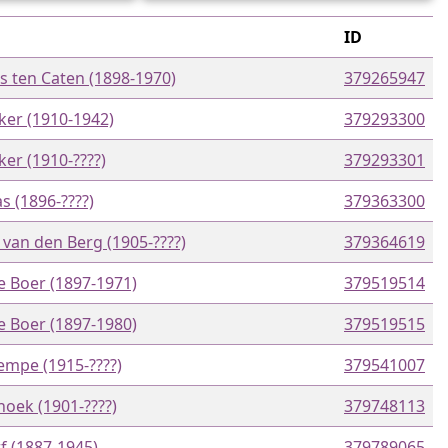
ID
s ten Caten (1898-1970)
379265947
ker (1910-1942)
379293300
er (1910-????)
379293301
as (1896-????)
379363300
van den Berg (1905-????)
379364619
e Boer (1897-1971)
379519514
e Boer (1897-1980)
379519515
mpe (1915-????)
379541007
noek (1901-????)
379748113
f (1887-1945)
379789065