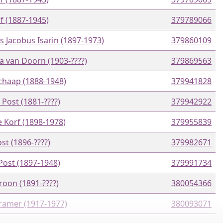
f (1887-1945)
379789066
s Jacobus Isarin (1897-1973)
379860109
a van Doorn (1903-????)
379869563
Schaap (1888-1948)
379941828
 Post (1881-????)
379942922
e Korf (1898-1978)
379955839
ost (1896-????)
379982671
Post (1897-1948)
379991734
roon (1891-????)
380054366
Kramer (1917-1977)
380093071