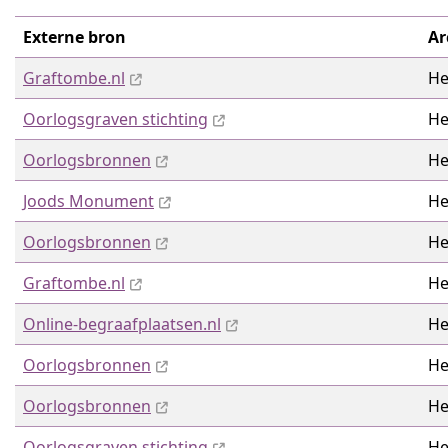
Externe bron
Ar
Graftombe.nl
He
Oorlogsgraven stichting
He
Oorlogsbronnen
He
Joods Monument
He
Oorlogsbronnen
He
Graftombe.nl
He
Online-begraafplaatsen.nl
He
Oorlogsbronnen
He
Oorlogsbronnen
He
Oorlogsgraven stichting
He