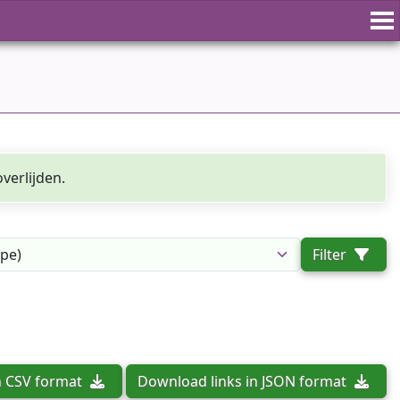
verlijden.
Filter
n CSV format
Download links in JSON format