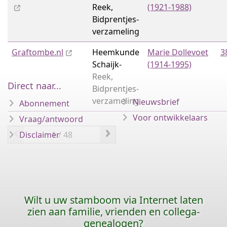
Reek,
(1921-1988)
Bidprentjes­
verzameling
Graftombe.nl
Heemkunde
Marie Dollevoet
3
Schaijk-
(1914-1995)
Reek,
Direct naar...
Bidprentjes­
verzameling
Nieuwsbrief
Abonnement
Voor ontwikkelaars
Vraag/antwoord
‹
›
Disclaimer
Wilt u uw stamboom via Internet laten
zien aan familie, vrienden en collega-
genealogen?