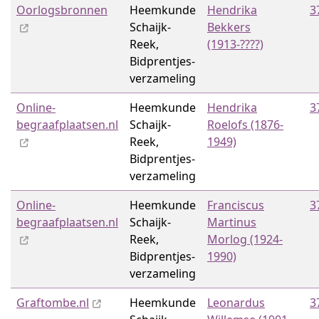
Oorlogsbronnen
Heemkunde
Hendrika
3
Schaijk-
Bekkers
Reek,
(1913-????)
Bidprentjes­
verzameling
Online-
Heemkunde
Hendrika
3
begraafplaatsen.nl
Schaijk-
Roelofs (1876-
Reek,
1949)
Bidprentjes­
verzameling
Online-
Heemkunde
Franciscus
3
begraafplaatsen.nl
Schaijk-
Martinus
Reek,
Morlog (1924-
Bidprentjes­
1990)
verzameling
Graftombe.nl
Heemkunde
Leonardus
3