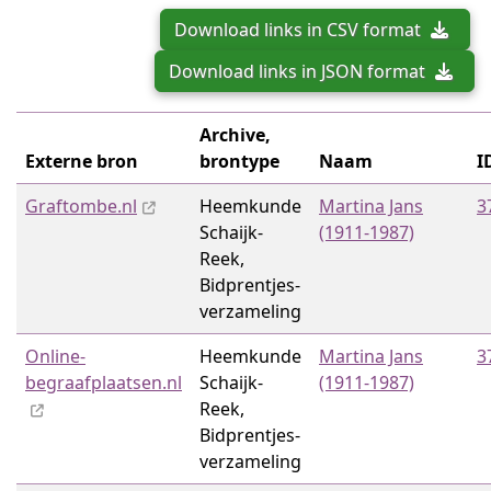
Download links in CSV format
Download links in JSON format
Archive,
Externe bron
brontype
Naam
I
Graftombe.nl
Heemkunde
Martina Jans
3
Schaijk-
(1911-1987)
Reek,
Bidprentjes­
verzameling
Online-
Heemkunde
Martina Jans
3
begraafplaatsen.nl
Schaijk-
(1911-1987)
Reek,
Bidprentjes­
verzameling