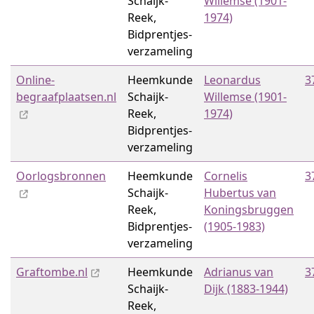
Schaijk-
Willemse (1901-
Reek,
1974)
Bidprentjes­
verzameling
Online-
Heemkunde
Leonardus
3
begraafplaatsen.nl
Schaijk-
Willemse (1901-
Reek,
1974)
Bidprentjes­
verzameling
Oorlogsbronnen
Heemkunde
Cornelis
3
Schaijk-
Hubertus van
Reek,
Koningsbruggen
Bidprentjes­
(1905-1983)
verzameling
Graftombe.nl
Heemkunde
Adrianus van
3
Schaijk-
Dijk (1883-1944)
Reek,