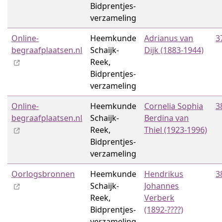
Bidprentjes­
verzameling
Online-
Heemkunde
Adrianus van
3
begraafplaatsen.nl
Schaijk-
Dijk (1883-1944)
Reek,
Bidprentjes­
verzameling
Online-
Heemkunde
Cornelia Sophia
3
begraafplaatsen.nl
Schaijk-
Berdina van
Reek,
Thiel (1923-1996)
Bidprentjes­
verzameling
Oorlogsbronnen
Heemkunde
Hendrikus
3
Schaijk-
Johannes
Reek,
Verberk
Bidprentjes­
(1892-????)
verzameling