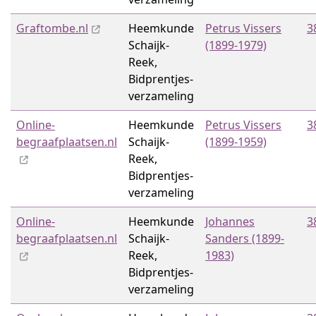
Graftombe.nl
Heemkunde
Petrus Vissers
3
Schaijk-
(1899-1979)
Reek,
Bidprentjes­
verzameling
Online-
Heemkunde
Petrus Vissers
3
begraafplaatsen.nl
Schaijk-
(1899-1959)
Reek,
Bidprentjes­
verzameling
Online-
Heemkunde
Johannes
3
begraafplaatsen.nl
Schaijk-
Sanders (1899-
Reek,
1983)
Bidprentjes­
verzameling