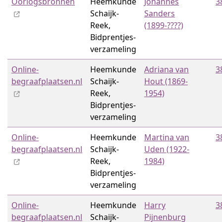
Oorlogsbronnen
Heemkunde
Johannes
3
Schaijk-
Sanders
Reek,
(1899-????)
Bidprentjes­
verzameling
Online-
Heemkunde
Adriana van
3
begraafplaatsen.nl
Schaijk-
Hout (1869-
Reek,
1954)
Bidprentjes­
verzameling
Online-
Heemkunde
Martina van
3
begraafplaatsen.nl
Schaijk-
Uden (1922-
Reek,
1984)
Bidprentjes­
verzameling
Online-
Heemkunde
Harry
3
begraafplaatsen.nl
Schaijk-
Pijnenburg